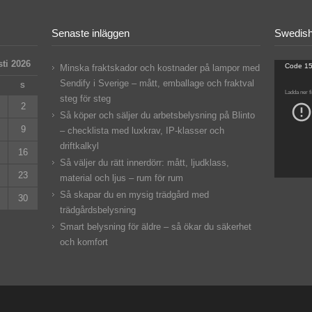
Senaste inläggen
Swedish
ti 2026
Videospe
Code 15
Minska fraktskador och kostnader på lampor med
Sendify i Sverige – mått, emballage och fraktval
S
Ladda ner f
steg för steg
2
Så köper och säljer du arbetsbelysning på Blinto
9
– checklista med luxkrav, IP‑klasser och
driftkalkyl
16
Så väljer du rätt innerdörr: mått, ljudklass,
23
material och ljus – rum för rum
Så skapar du en mysig trädgård med
30
trädgårdsbelysning
Smart belysning för äldre – så ökar du säkerhet
och komfort