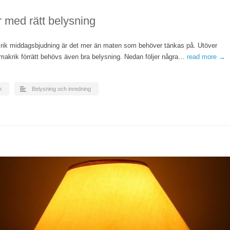
 med rätt belysning
rik middagsbjudning är det mer än maten som behöver tänkas på. Utöver
akrik förrätt behövs även bra belysning. Nedan följer några…
read more →
n
Belysning och inredning