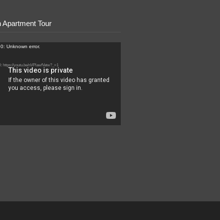
 Apartment Tour
lare
0: Unknown error.
il: https://youtu.be/nVPlawfVatw?_=1