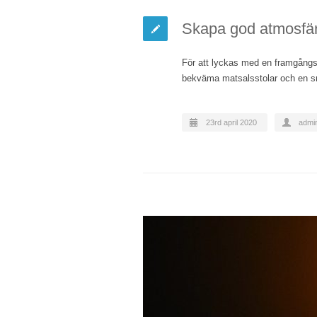
Skapa god atmosfär
För att lyckas med en framgångs
bekväma matsalsstolar och en sm
23rd april 2020
admi