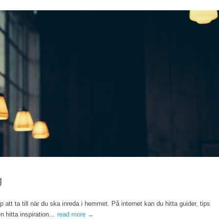
g
att ta till när du ska inreda i hemmet. På internet kan du hitta guider, tips
en hitta inspiration…
read more →