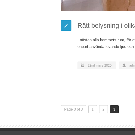
Rätt belysning i oli
I nästan alla hemmets rum, för at
enbart använda levande ljus och
22nd mars 2020
adm
Page 3 of 3
1
2
3