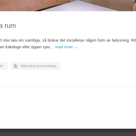
ka rum
t inte tala om samtliga, så brukar det installeras någon form av belysning. Att
 en kakelugn eller öppen spis…
read more →
in
Belysning och inredning