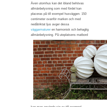
Även utomhus kan det ibland behövas
allmänbelysning som med fördel kan
placeras på till exempel husväggen. 150
centimeter ovanför marken och med
nedåtriktat ljus avger dessa
väggarmaturer
en harmonisk och behaglig
allmänbelysning.
På uteplatsens matbord
kan man använda sig av till exempel