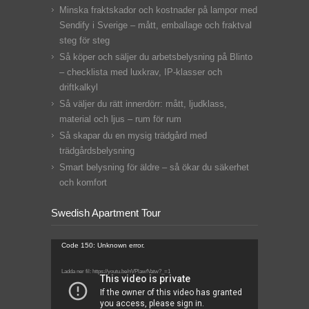
Minska fraktskador och kostnader på lampor med
Sendify i Sverige – mått, emballage och fraktval
steg för steg
Så köper och säljer du arbetsbelysning på Blinto
– checklista med luxkrav, IP‑klasser och
driftkalkyl
Så väljer du rätt innerdörr: mått, ljudklass,
material och ljus – rum för rum
Så skapar du en mysig trädgård med
trädgårdsbelysning
Smart belysning för äldre – så ökar du säkerhet
och komfort
Swedish Apartment Tour
Videospelare
Code 150: Unknown error.
Ladda ner fil: https://youtu.be/nVPlawfVatw?_=1